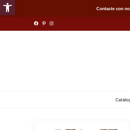
Abrir barra de herramientas
Contacte con no
Skip
to
the
content
Catálo