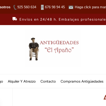
sotros
925 560 634
676 98 94 45
Haga click para man
Envíos en 24/48 h. Embalajes profesional
Antiguedades
El
go
Alquiler Y Atrezzo
Contacto
Compramos Antigüedades
Apaño