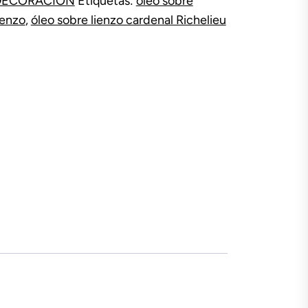
DECORACIÓN
Etiquetas:
óleo sobre
ienzo
,
óleo sobre lienzo cardenal Richelieu