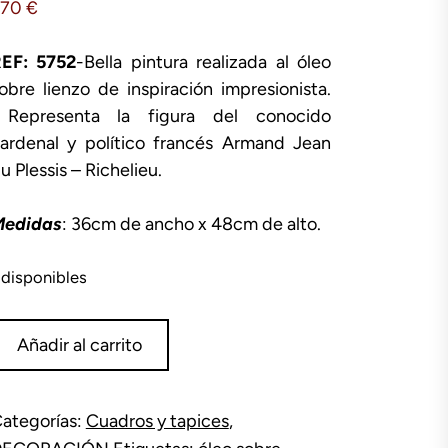
370
€
EF: 5752
-Bella pintura realizada al óleo
obre lienzo de inspiración impresionista.
Representa la figura del conocido
ardenal y político francés Armand Jean
u Plessis – Richelieu.
Medidas
: 36cm de ancho x 48cm de alto.
 disponibles
ienzo
Añadir al carrito
ardenal
ichelieu
antidad
ategorías:
Cuadros y tapices
,