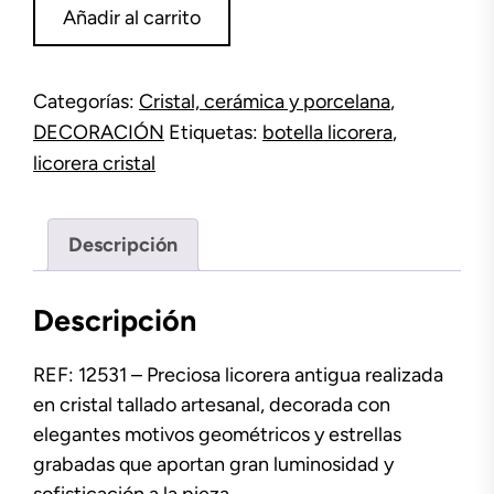
Licorera
Añadir al carrito
cristal
tallado
cuello
Categorías:
Cristal, cerámica y porcelana
,
plata
DECORACIÓN
Etiquetas:
botella licorera
,
cantidad
licorera cristal
Descripción
Descripción
REF: 12531 – Preciosa licorera antigua realizada
en cristal tallado artesanal, decorada con
elegantes motivos geométricos y estrellas
grabadas que aportan gran luminosidad y
sofisticación a la pieza.