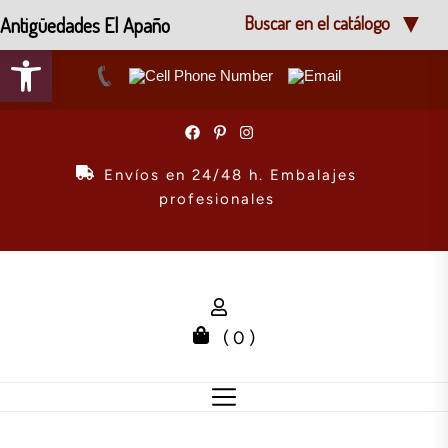
Antigüedades El Apaño
Buscar en el catálogo
Abrir barra de herramientas
Skip
to
the
Envíos en 24/48 h. Embalajes
content
profesionales
( 0 )