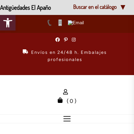
Antigüedades El Apaño
Buscar en el catálogo
Abrir barra de herramientas
Skip
to
the
Envíos en 24/48 h. Embalajes
content
profesionales
( 0 )