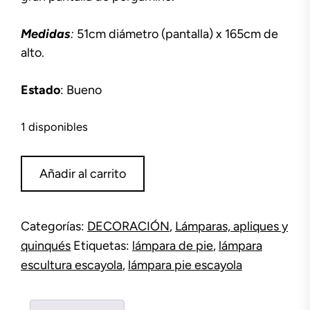
Medidas
:
51cm diámetro (pantalla) x 165cm de
alto.
Estado
: Bueno
1 disponibles
Lámpara
Añadir al carrito
pie
escayola
cantidad
Categorías:
DECORACIÓN
,
Lámparas, apliques y
quinqués
Etiquetas:
lámpara de pie
,
lámpara
escultura escayola
,
lámpara pie escayola