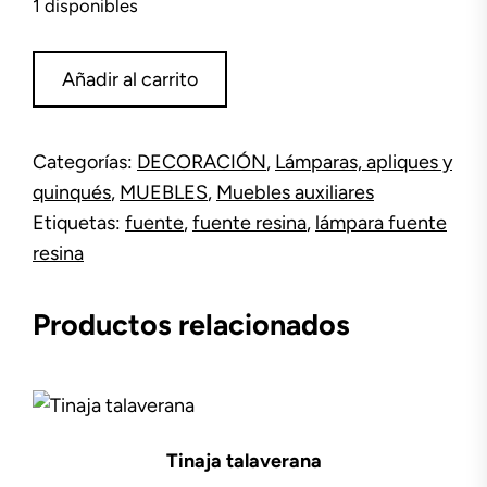
1 disponibles
Lámpara
Añadir al carrito
o
fuente
resina
Categorías:
DECORACIÓN
,
Lámparas, apliques y
cantidad
quinqués
,
MUEBLES
,
Muebles auxiliares
Etiquetas:
fuente
,
fuente resina
,
lámpara fuente
resina
Productos relacionados
Tinaja talaverana