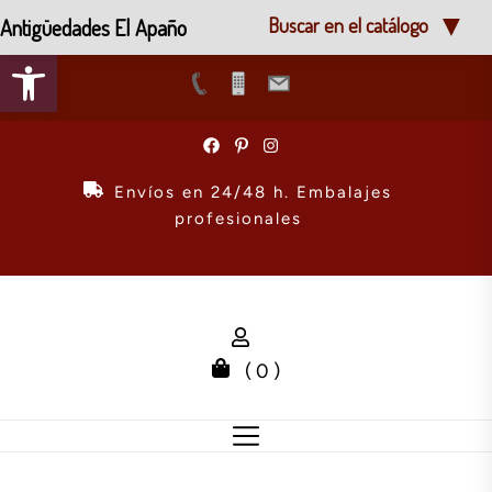
Antigüedades El Apaño
Buscar en el catálogo
Abrir barra de herramientas
Skip
to
the
Envíos en 24/48 h. Embalajes
content
profesionales
( 0 )