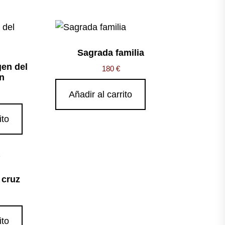
Sagrada familia
gen del
180
€
n
Añadir al carrito
ito
 cruz
ito