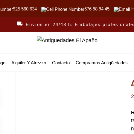
925 560 634
676 98 94 45
H
Envíos en 24/48 h. Embalajes profesionale
Antiguedades
El
ogo
Alquiler Y Atrezzo
Contacto
Compramos Antigüedades
Apaño
t
m