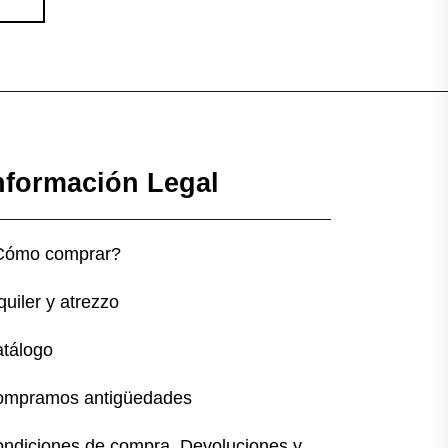
nformación Legal
Cómo comprar?
quiler y atrezzo
tálogo
ompramos antigüedades
ndiciones de compra, Devoluciones y