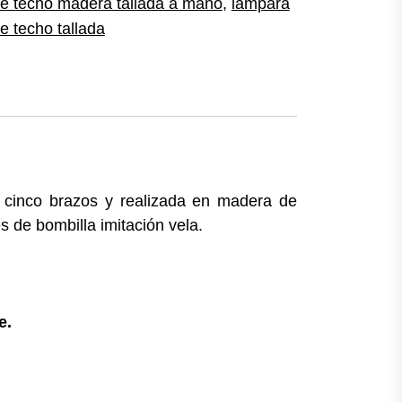
e techo madera tallada a mano
,
lámpara
e techo tallada
 cinco brazos y realizada en madera de
 de bombilla imitación vela.
e.