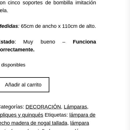
on cinco soportes de bombilla imitación
ela.
Medidas
:
65cm de ancho x 110cm de alto.
stado
: Muy bueno –
Funciona
orrectamente.
 disponibles
ámpara
Añadir al carrito
e
echo
allada
ategorías:
DECORACIÓN
,
Lámparas,
antidad
pliques y quinqués
Etiquetas:
lámpara de
echo madera de nogal tallada
,
lámpara