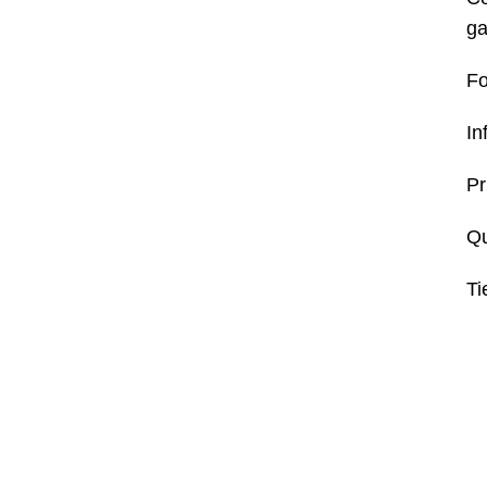
ga
Fo
In
Pr
Q
Ti