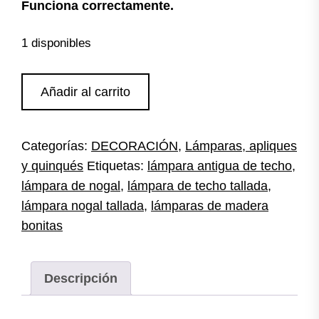
Funciona correctamente.
1 disponibles
Lámpara
Añadir al carrito
de
techo
tallada
Categorías:
DECORACIÓN
,
Lámparas, apliques
cantidad
y quinqués
Etiquetas:
lámpara antigua de techo
,
lámpara de nogal
,
lámpara de techo tallada
,
lámpara nogal tallada
,
lámparas de madera
bonitas
Descripción