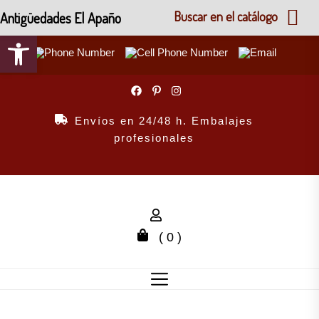
Antigüedades El Apaño
Buscar en el catálogo
Abrir barra de herramientas
Skip
to
the
Envíos en 24/48 h. Embalajes
content
profesionales
( 0 )