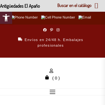
Antigüedades El Apaño
Buscar en el catálogo
Abrir barra de herramientas
Skip
to
the
Envíos en 24/48 h. Embalajes
content
profesionales
( 0 )