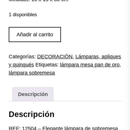
1 disponibles
Lámpara
Añadir al carrito
de
sobremesa
columna
Categorías:
DECORACIÓN
,
Lámparas, apliques
policromada
y quinqués
Etiquetas:
lámpara mesa pan de oro
,
cantidad
lámpara sobremesa
Descripción
Descripción
REF: 12504 – Elegante lámpara de sobremesa