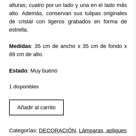
alturas; cuatro por un lado y una en el lado más
alto. Además, conservan sus tulipas originales
de cristal con ligeros grabados en forma de
estrella.
Medidas
: 35 cm de ancho x 35 cm de fondo x
89 cm de alto.
Estado
: Muy bueno
1 disponibles
Lámpara
Añadir al carrito
de
metal
plateado
Categorías:
DECORACIÓN
,
Lámparas, apliques
cantidad