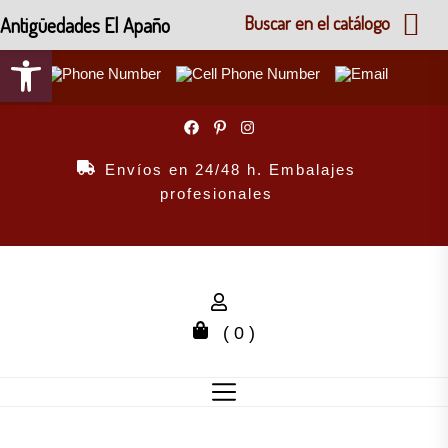
Antigüedades El Apaño
Buscar en el catálogo
Abrir barra de herramientas
Skip
to
the
Envíos en 24/48 h. Embalajes
content
profesionales
( 0 )