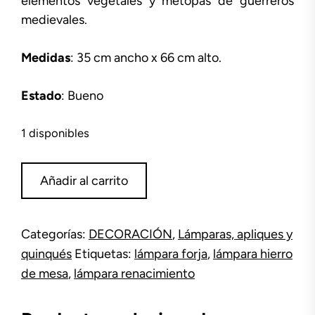
elementos vegetales y metopas de guerreros
medievales.
Medidas
: 35 cm ancho x 66 cm alto.
Estado
: Bueno
1 disponibles
Lámpara
Añadir al carrito
candil
Renacimiento
cantidad
Categorías:
DECORACIÓN
,
Lámparas, apliques y
quinqués
Etiquetas:
lámpara forja
,
lámpara hierro
de mesa
,
lámpara renacimiento