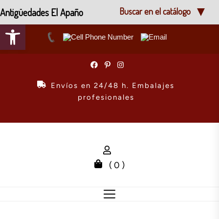
Antigüedades El Apaño
Buscar en el catálogo
Abrir barra de herramientas
Skip
to
the
Envíos en 24/48 h. Embalajes
content
profesionales
( 0 )