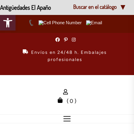
Antigüedades El Apaño
Buscar en el catálogo
Abrir barra de herramientas
Skip
to
the
Envíos en 24/48 h. Embalajes
content
profesionales
( 0 )