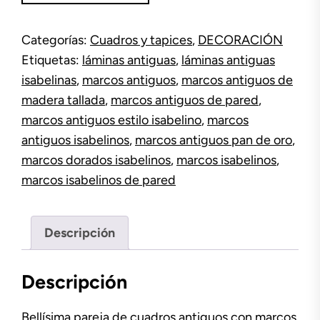
marcos
Isabelinos
Categorías:
Cuadros y tapices
,
DECORACIÓN
cantidad
Etiquetas:
láminas antiguas
,
láminas antiguas
isabelinas
,
marcos antiguos
,
marcos antiguos de
madera tallada
,
marcos antiguos de pared
,
marcos antiguos estilo isabelino
,
marcos
antiguos isabelinos
,
marcos antiguos pan de oro
,
marcos dorados isabelinos
,
marcos isabelinos
,
marcos isabelinos de pared
Descripción
Descripción
Bellísima pareja de cuadros antiguos con marcos