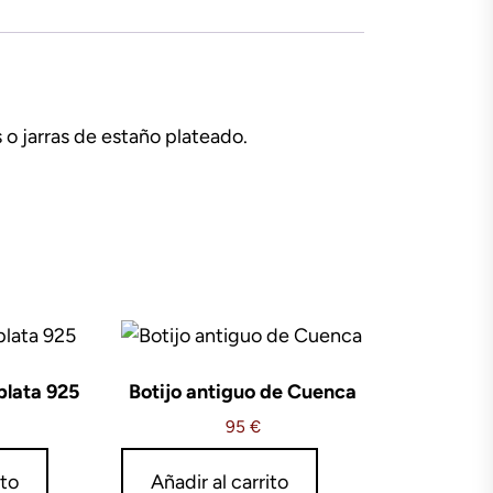
 o jarras de estaño plateado.
plata 925
Botijo antiguo de Cuenca
95
€
ito
Añadir al carrito