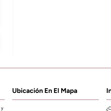
Ubicación En El Mapa
I
 y
¿