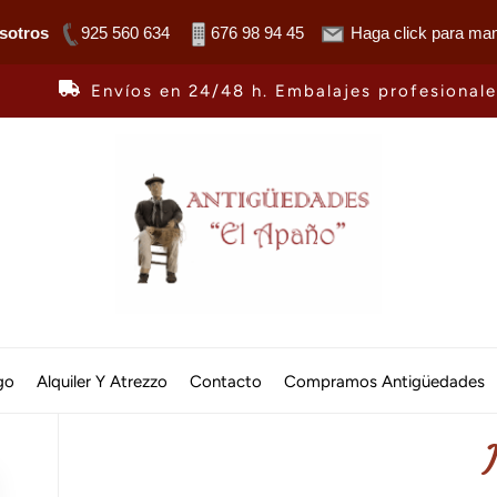
sotros
925 560 634
676 98 94 45
Haga click para man
Envíos en 24/48 h. Embalajes profesional
Antiguedades
El
go
Alquiler Y Atrezzo
Contacto
Compramos Antigüedades
Apaño