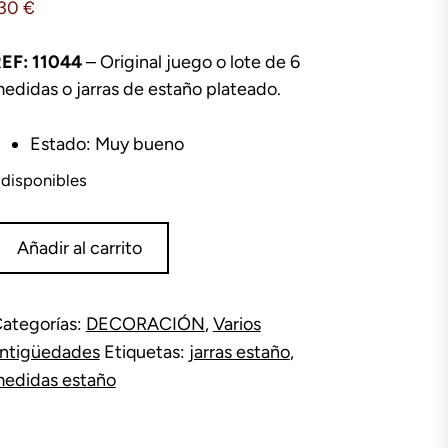
130
€
EF: 11044
– Original juego o lote de 6
edidas o jarras de estaño plateado.
Estado: Muy bueno
 disponibles
uego
Añadir al carrito
arras
staño
antidad
ategorías:
DECORACIÓN
,
Varios
ntigüedades
Etiquetas:
jarras estaño
,
edidas estaño