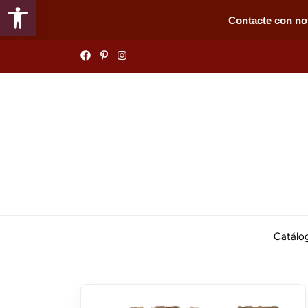
Abrir barra de herramientas
Contacte con no
Skip
to
the
content
Catálo