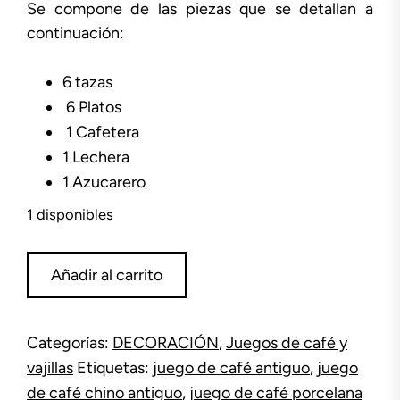
Se compone de las piezas que se detallan a
continuación:
6 tazas
6 Platos
1 Cafetera
1 Lechera
1 Azucarero
1 disponibles
Juego
Añadir al carrito
de
café
porcelana
Categorías:
DECORACIÓN
,
Juegos de café y
Satsuma
vajillas
Etiquetas:
juego de café antiguo
,
juego
cantidad
de café chino antiguo
,
juego de café porcelana