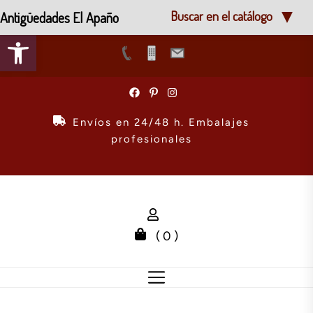
Antigüedades El Apaño
Buscar en el catálogo
Abrir barra de herramientas
Skip
to
the
Envíos en 24/48 h. Embalajes
content
profesionales
( 0 )