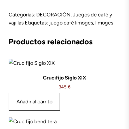
café
Limoges
Categorías:
DECORACIÓN
,
Juegos de café y
cantidad
vajillas
Etiquetas:
juego café limoges
,
limoges
Productos relacionados
Crucifijo Siglo XIX
345
€
Añadir al carrito