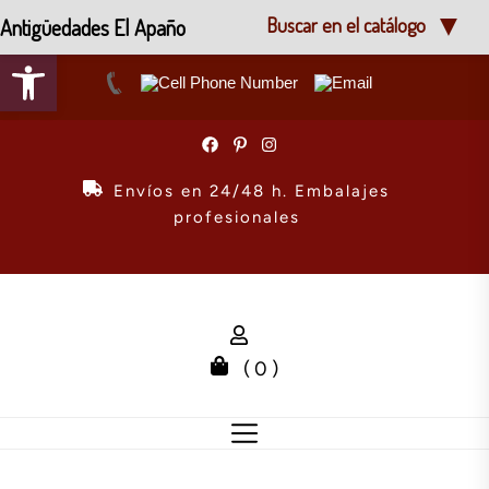
Antigüedades El Apaño
Buscar en el catálogo
Abrir barra de herramientas
Skip
to
the
Envíos en 24/48 h. Embalajes
content
profesionales
( 0 )