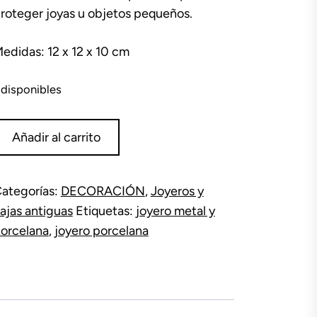
roteger joyas u objetos pequeños.
edidas: 12 x 12 x 10 cm
 disponibles
oyero
Añadir al carrito
orcelana
scena
alante
ategorías:
DECORACIÓN
,
Joyeros y
antidad
ajas antiguas
Etiquetas:
joyero metal y
orcelana
,
joyero porcelana