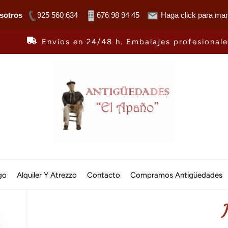
sotros
925 560 634
676 98 94 45
Haga click para man
Envíos en 24/48 h. Embalajes profesional
Antiguedades
El
go
Alquiler Y Atrezzo
Contacto
Compramos Antigüedades
Apaño