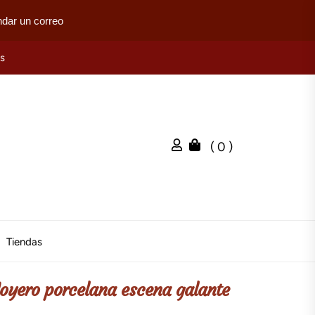
dar un correo
es
( 0 )
Tiendas
Joyero porcelana escena galante