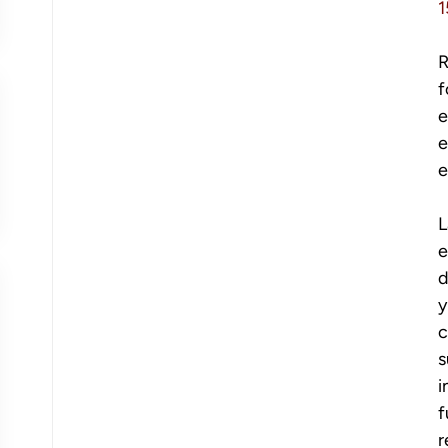
R
f
e
e
e
L
e
d
y
c
s
i
f
r