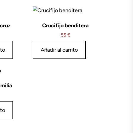
 cruz
Crucifijo benditera
55
€
ito
Añadir al carrito
milia
ito