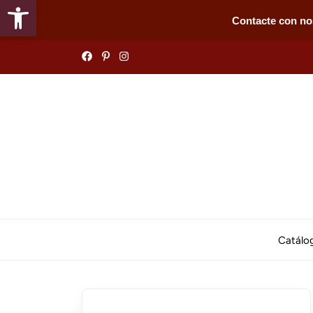
Abrir barra de herramientas
Contacte con no
Skip
to
the
content
Catálo