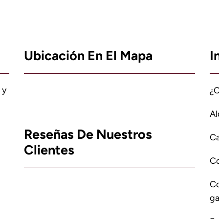
Ubicación En El Mapa
I
 y
¿
Al
Reseñas De Nuestros
Ca
Clientes
C
Co
ga