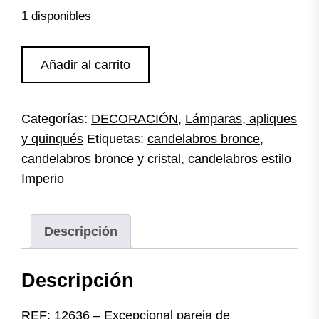
1 disponibles
Gran
Añadir al carrito
pareja
candelabros
bronce
Categorías:
DECORACIÓN
,
Lámparas, apliques
y
y quinqués
Etiquetas:
candelabros bronce
,
cristal
Imperio
candelabros bronce y cristal
,
candelabros estilo
cantidad
Imperio
Descripción
Descripción
REF: 12636 – Excepcional pareja de