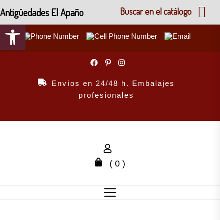
Antigüedades El Apaño
Buscar en el catálogo
Abrir barra de herramientas
Skip
to
the
Envíos en 24/48 h. Embalajes
content
profesionales
( 0 )