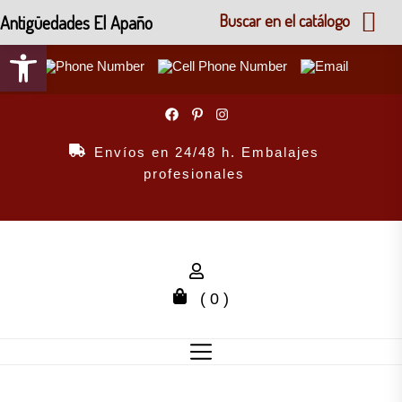
Antigüedades El Apaño
Buscar en el catálogo
Abrir barra de herramientas
Skip
to
the
Envíos en 24/48 h. Embalajes
content
profesionales
( 0 )