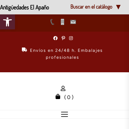
Antigüedades El Apaño
Buscar en el catálogo
Abrir barra de herramientas
Skip
to
the
Envíos en 24/48 h. Embalajes
content
profesionales
( 0 )