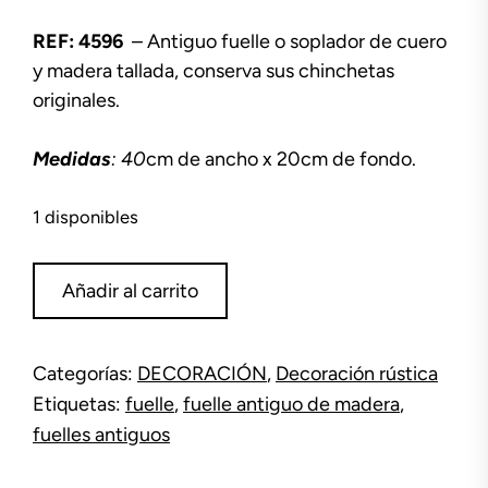
REF: 4596
– Antiguo fuelle o soplador de cuero
y madera tallada, conserva sus chinchetas
originales.
Medidas
: 40
cm de ancho x 20cm de fondo.
1 disponibles
Fuelle
Añadir al carrito
de
madera
tallada
Categorías:
DECORACIÓN
,
Decoración rústica
cantidad
Etiquetas:
fuelle
,
fuelle antiguo de madera
,
fuelles antiguos