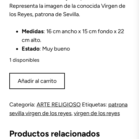
Representa la imagen de la conocida Virgen de
los Reyes, patrona de Sevilla.
Medidas
: 16 cm ancho x 15 cm fondo x 22
cm alto.
Estado
: Muy bueno
1 disponibles
Figura
Añadir al carrito
Virgen
de
los
Categoría:
ARTE RELIGIOSO
Etiquetas:
patrona
Reyes
sevilla virgen de los reyes
,
virgen de los reyes
cantidad
Productos relacionados