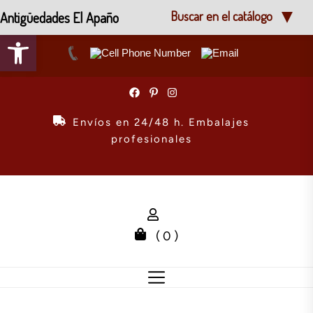
Antigüedades El Apaño
Buscar en el catálogo
Abrir barra de herramientas
Skip
to
the
Envíos en 24/48 h. Embalajes
content
profesionales
( 0 )