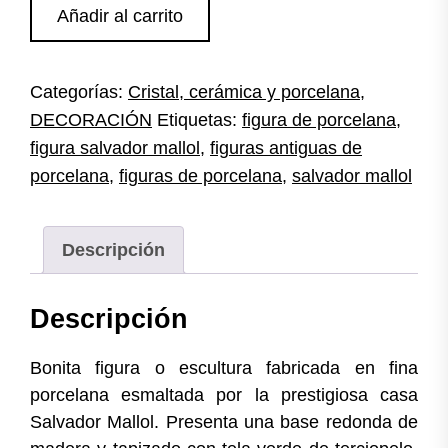
Figura
Añadir al carrito
porcelana
Salvador
Mallol
Categorías:
Cristal, cerámica y porcelana
,
cantidad
DECORACIÓN
Etiquetas:
figura de porcelana
,
figura salvador mallol
,
figuras antiguas de
porcelana
,
figuras de porcelana
,
salvador mallol
Descripción
Descripción
Bonita figura o escultura fabricada en fina
porcelana esmaltada por la prestigiosa casa
Salvador Mallol. Presenta una base redonda de