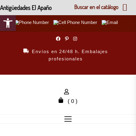
Antigüedades El Apaño
Buscar en el catálogo
Abrir barra de herramientas
Skip
to
the
Envíos en 24/48 h. Embalajes
content
profesionales
( 0 )