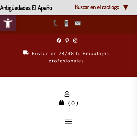
Antigüedades El Apaño
Buscar en el catálogo
Abrir barra de herramientas
Skip
to
the
Envíos en 24/48 h. Embalajes
content
profesionales
( 0 )