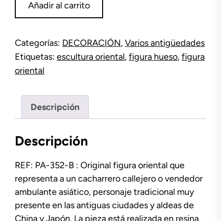
Añadir al carrito
oriental
cacharrero
de
Categorías:
DECORACIÓN
,
Varios antigüedades
hueso
Etiquetas:
escultura oriental
,
figura hueso
,
figura
cantidad
oriental
Descripción
Descripción
REF: PA-352-B : Original figura oriental que
representa a un cacharrero callejero o vendedor
ambulante asiático, personaje tradicional muy
presente en las antiguas ciudades y aldeas de
China y Japón. La pieza está realizada en resina