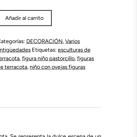
igura
Añadir al carrito
iño
astorcillo
antidad
ategorías:
DECORACIÓN
,
Varios
ntigüedades
Etiquetas:
esculturas de
erracota
,
figura niño pastorcillo
,
figuras
e terracota
,
niño con ovejas figuras
cota. Se representa la dulce escena de un