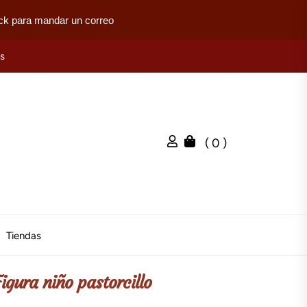
ck para mandar un correo
es
( 0 )
Tiendas
igura niño pastorcillo