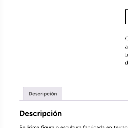
F
n
p
c
C
a
t
d
Descripción
Descripción
Bellísima figura o escultura fabricada en terra