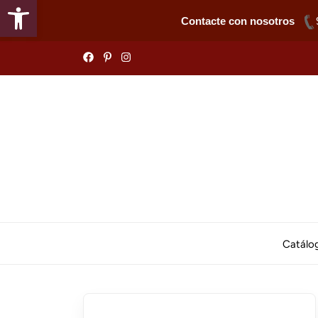
Abrir barra de herramientas
Contacte con nosotros
Skip
to
the
content
Catálo