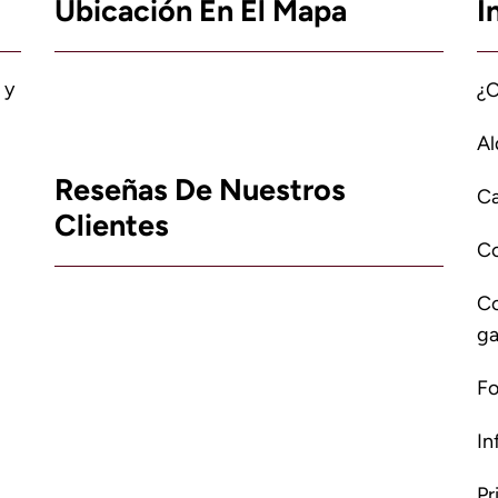
Ubicación En El Mapa
I
 y
¿
Al
Reseñas De Nuestros
Ca
Clientes
C
Co
ga
Fo
In
Pr