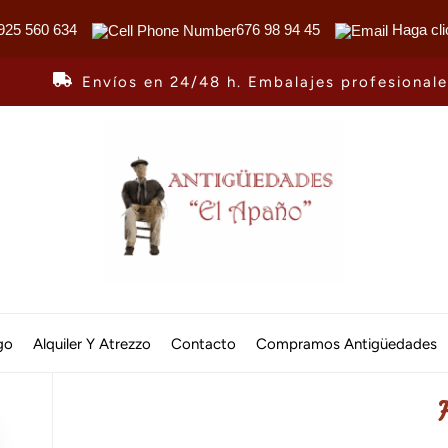
925 560 634
676 98 94 45
Haga cli
Envíos en 24/48 h. Embalajes profesional
Antiguedades
El
go
Alquiler Y Atrezzo
Contacto
Compramos Antigüedades
Apaño
F