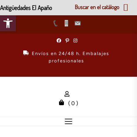
Antigüedades El Apaño
Buscar en el catálogo
Abrir barra de herramientas
Skip
to
the
Envíos en 24/48 h. Embalajes
content
profesionales
( 0 )