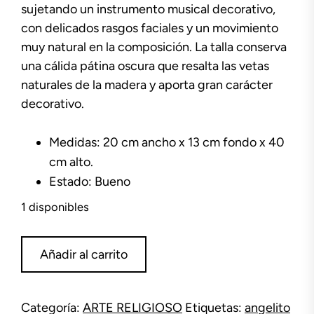
sujetando un instrumento musical decorativo,
con delicados rasgos faciales y un movimiento
muy natural en la composición. La talla conserva
una cálida pátina oscura que resalta las vetas
naturales de la madera y aporta gran carácter
decorativo.
Medidas: 20 cm ancho x 13 cm fondo x 40
cm alto.
Estado: Bueno
1 disponibles
Figura
Añadir al carrito
madera
tallada
angelito
Categoría:
ARTE RELIGIOSO
Etiquetas:
angelito
cantidad