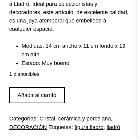
a Lladró. Ideal para coleccionistas y
decoradores, este artículo, de excelente calidad,
es una joya atemporal que embellecerá
cualquier espacio.
Medidas: 14 cm ancho x 11 cm fondo x 19
cm alto.
Estado: Muy bueno
1 disponibles
Figura
Añadir al carrito
Lladró
niño
con
Categorías:
Cristal, cerámica y porcelana
,
perro
DECORACIÓN
Etiquetas:
figura lladró
,
lladró
cantidad