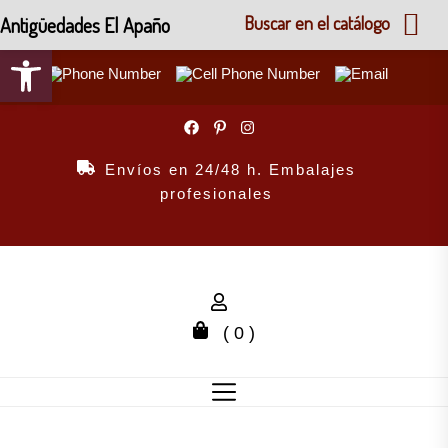
Antigüedades El Apaño
Buscar en el catálogo
Abrir barra de herramientas
Skip
to
the
Envíos en 24/48 h. Embalajes
content
profesionales
( 0 )