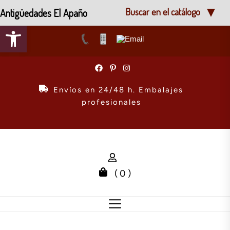
Antigüedades El Apaño
Buscar en el catálogo
Abrir barra de herramientas
Skip
to
the
Envíos en 24/48 h. Embalajes
content
profesionales
( 0 )