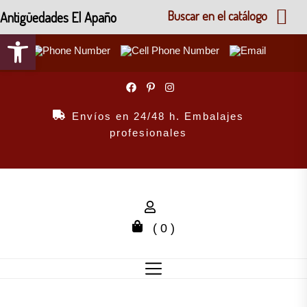
Antigüedades El Apaño
Buscar en el catálogo
Abrir barra de herramientas
Skip
to
the
Envíos en 24/48 h. Embalajes
content
profesionales
( 0 )