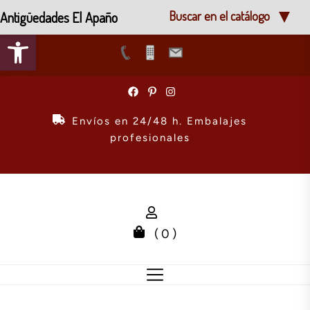
Antigüedades El Apaño
Buscar en el catálogo
Abrir barra de herramientas
Skip
to
the
Envíos en 24/48 h. Embalajes
content
profesionales
( 0 )