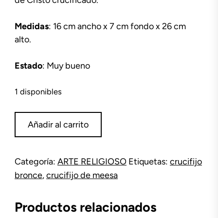
de Cristo crucificado.
Medidas
: 16 cm ancho x 7 cm fondo x 26 cm
alto.
Estado
: Muy bueno
1 disponibles
Crucifijo
Añadir al carrito
de
bronce
cantidad
Categoría:
ARTE RELIGIOSO
Etiquetas:
crucifijo
bronce
,
crucifijo de meesa
Productos relacionados