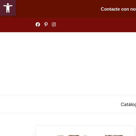
Abrir barra de herramientas
Contacte con no
Skip
to
the
content
Catálo