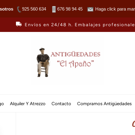
sotros
925 560 634
676 98 94 45
Haga click para man
Envíos en 24/48 h. Embalajes profesional
Antiguedades
El
go
Alquiler Y Atrezzo
Contacto
Compramos Antigüedades
Apaño
C