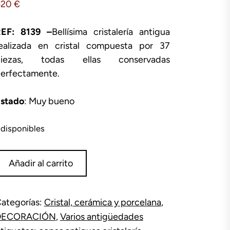
420
€
EF: 8139 –
Bellísima cristalería antigua
ealizada en cristal compuesta por 37
piezas, todas ellas conservadas
erfectamente.
stado
: Muy bueno
 disponibles
ristalería
Añadir al carrito
e
7
iezas
ategorías:
Cristal, cerámica y porcelana
,
antidad
DECORACIÓN
,
Varios antigüedades