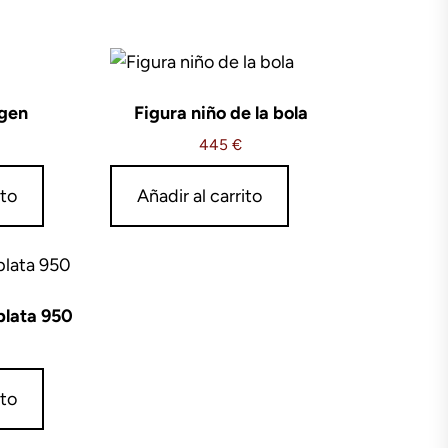
rgen
Figura niño de la bola
445
€
ito
Añadir al carrito
plata 950
ito