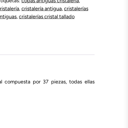
tiquetas:
copas antiguas cristalería
,
ristalería
,
cristalería antigua
,
cristalerías
ntiguas
,
cristalerías cristal tallado
stal compuesta por 37 piezas, todas ellas