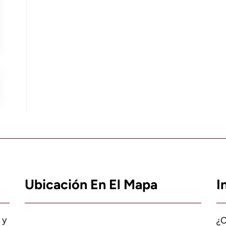
Ubicación En El Mapa
I
 y
¿