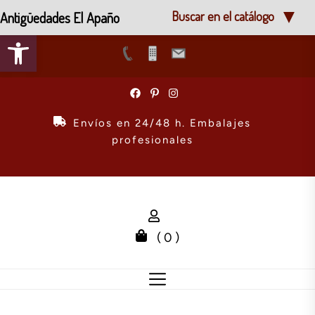
Antigüedades El Apaño
Buscar en el catálogo
Abrir barra de herramientas
Skip
to
the
Envíos en 24/48 h. Embalajes
content
profesionales
( 0 )