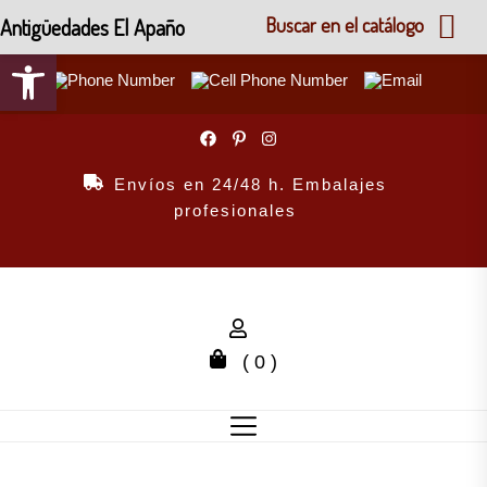
Antigüedades El Apaño
Buscar en el catálogo
Abrir barra de herramientas
Skip
to
the
Envíos en 24/48 h. Embalajes
content
profesionales
( 0 )