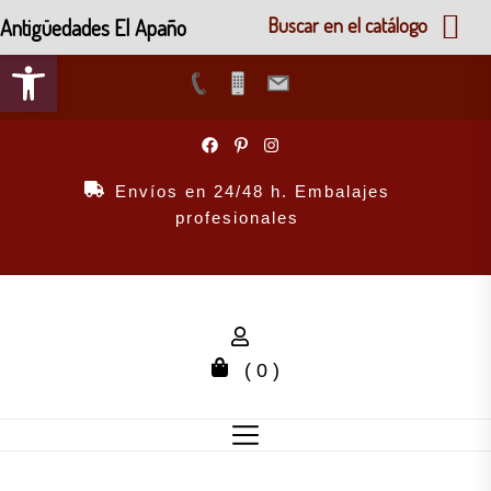
Antigüedades El Apaño
Buscar en el catálogo
Abrir barra de herramientas
Skip
to
the
Envíos en 24/48 h. Embalajes
content
profesionales
( 0 )