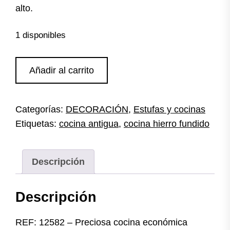
alto.
1 disponibles
Cocina
Añadir al carrito
antigua
hierro
y
Categorías:
DECORACIÓN
,
Estufas y cocinas
azulejos
Etiquetas:
cocina antigua
,
cocina hierro fundido
esmaltados
cantidad
Descripción
Descripción
REF: 12582 – Preciosa cocina económica