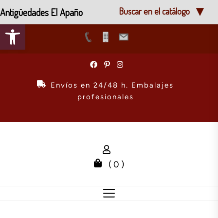
Antigüedades El Apaño
Buscar en el catálogo
Abrir barra de herramientas
Skip
to
the
Envíos en 24/48 h. Embalajes
content
profesionales
( 0 )