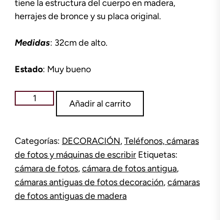
tiene la estructura del cuerpo en madera,
herrajes de bronce y su placa original.
Medidas
: 32cm de alto.
Estado
: Muy bueno
Cámara
Añadir al carrito
de
fotos
de
Categorías:
DECORACIÓN
,
Teléfonos, cámaras
madera
de fotos y máquinas de escribir
Etiquetas:
cantidad
cámara de fotos
,
cámara de fotos antigua
,
cámaras antiguas de fotos decoración
,
cámaras
de fotos antiguas de madera