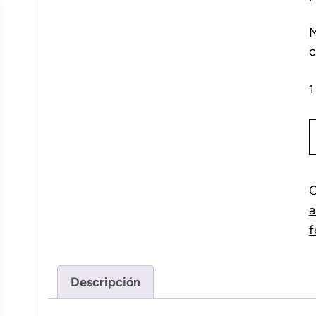
M
c
1
B
f
d
m
C
c
a
f
Descripción