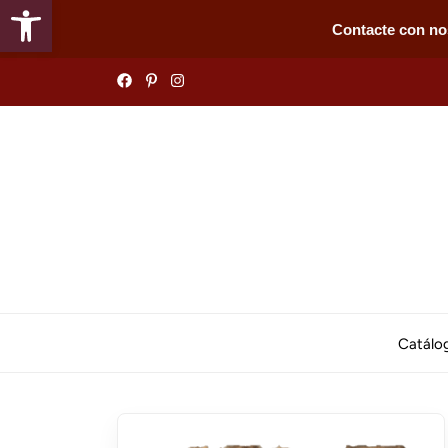
Abrir barra de herramientas
Contacte con no
Skip
to
the
content
Catálo