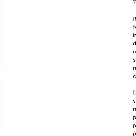
R
f
i
d
r
s
r
c
D
s
r
p
p
p