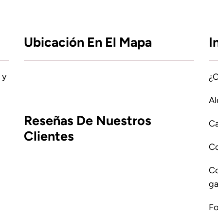
Ubicación En El Mapa
I
 y
¿
Al
Reseñas De Nuestros
Ca
Clientes
C
Co
ga
Fo