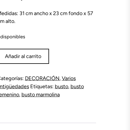
edidas: 31 cm ancho x 23 cm fondo x 57
m alto.
 disponibles
usto
Añadir al carrito
emenino
ama
armolina
ategorías:
DECORACIÓN
,
Varios
antidad
ntigüedades
Etiquetas:
busto
,
busto
emenino
,
busto marmolina