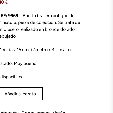
10
€
EF: 9969
– Bonito brasero antiguo de
iniatura, pieza de colección. Se trata de
n brasero realizado en bronce dorado
epujado.
edidas: 15 cm diámetro x 4 cm alto.
stado: Muy bueno
 disponibles
rasero
Añadir al carrito
ronce
5
m
ategorías:
Cobre, bronce y latón
,