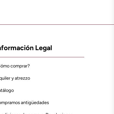
nformación Legal
Cómo comprar?
quiler y atrezzo
tálogo
ompramos antigüedades