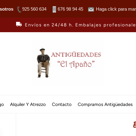
sotros
925 560 634
676 98 94 45
Haga click para man
Envíos en 24/48 h. Embalajes profesional
Antiguedades
El
go
Alquiler Y Atrezzo
Contacto
Compramos Antigüedades
Apaño