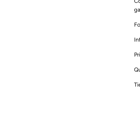
Co
ga
Fo
In
Pr
Qu
Ti