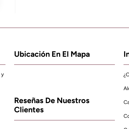
Ubicación En El Mapa
I
 y
¿
Al
Reseñas De Nuestros
Ca
Clientes
C