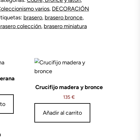
antidad
oleccionismo varios
,
DECORACIÓN
tiquetas:
brasero
,
brasero bronce
,
rasero colección
,
brasero miniatura
verana
Crucifijo madera y bronce
135
€
ito
Añadir al carrito