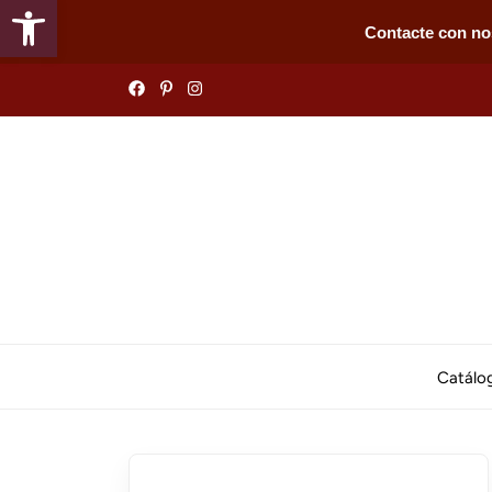
Abrir barra de herramientas
Contacte con no
Skip
to
the
content
Catálo