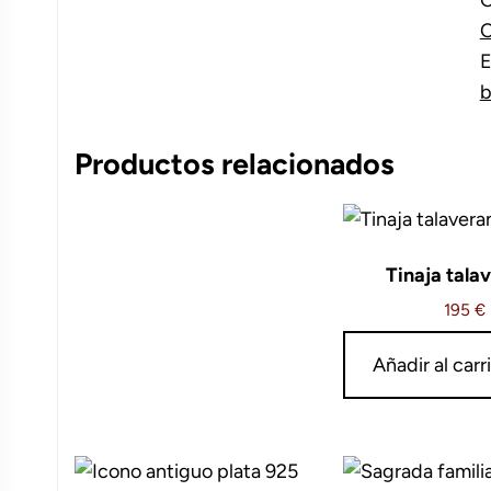
c
C
E
b
Productos relacionados
Tinaja tala
195
€
Añadir al carr