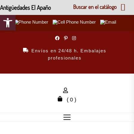
Antigüedades El Apaño
Buscar en el catálogo
Abrir barra de herramientas
Skip
to
the
Envíos en 24/48 h. Embalajes
content
profesionales
( 0 )