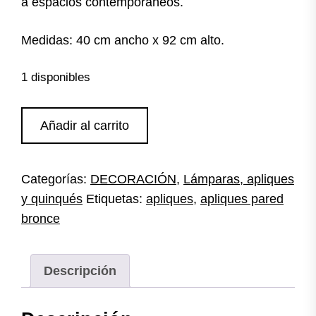
a espacios contemporáneos.
Medidas: 40 cm ancho x 92 cm alto.
1 disponibles
Apliques
Añadir al carrito
bronce
dorado
lacerías
Categorías:
DECORACIÓN
,
Lámparas, apliques
cantidad
y quinqués
Etiquetas:
apliques
,
apliques pared
bronce
Descripción