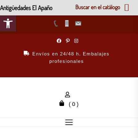
Antigüedades El Apaño
Buscar en el catálogo
Abrir barra de herramientas
Skip
to
the
Envíos en 24/48 h. Embalajes
content
profesionales
( 0 )