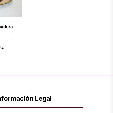
madera
ito
nformación Legal