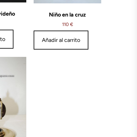
videño
Niño en la cruz
110
€
ito
Añadir al carrito