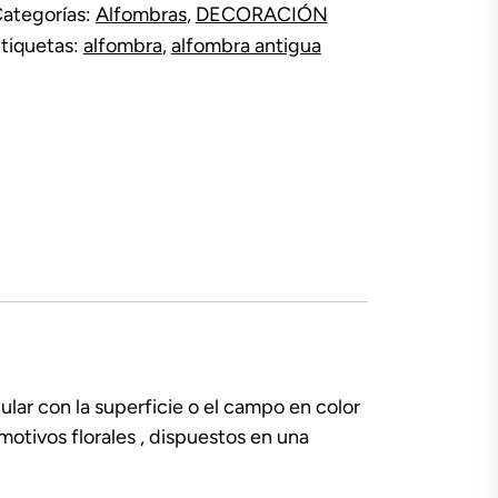
ategorías:
Alfombras
,
DECORACIÓN
38
tiquetas:
alfombra
,
alfombra antigua
antidad
lar con la superficie o el campo en color
otivos florales , dispuestos en una