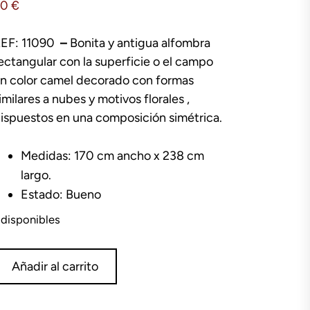
90
€
EF: 11090
–
Bonita y antigua alfombra
ectangular con la superficie o el campo
n color camel decorado con formas
imilares a nubes y motivos florales ,
ispuestos en una composición simétrica.
Medidas: 170 cm ancho x 238 cm
largo.
Estado: Bueno
 disponibles
lfombra
Añadir al carrito
lores
70