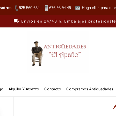
sotros
925 560 634
676 98 94 45
Haga click para man
Envíos en 24/48 h. Embalajes profesional
Antiguedades
El
go
Alquiler Y Atrezzo
Contacto
Compramos Antigüedades
Apaño