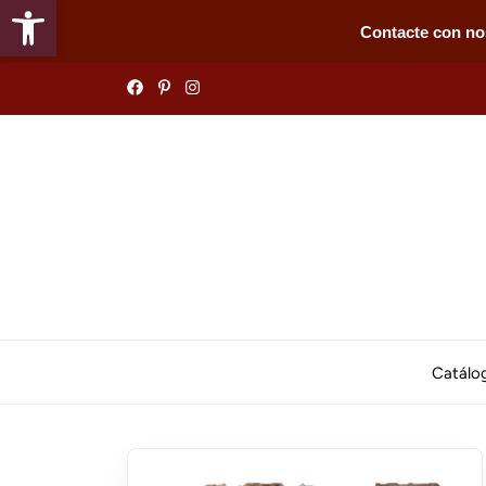
Abrir barra de herramientas
Contacte con no
Skip
to
the
content
Catálo