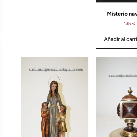
Misterio na
135
€
Añadir al carr