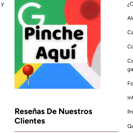
 y
¿
Al
Ca
C
Co
ga
Fo
In
Reseñas De Nuestros
Pr
Clientes
Qu