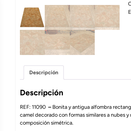
C
2
E
c
Descripción
Descripción
REF: 11090
–
Bonita y antigua alfombra rectangu
camel decorado con formas similares a nubes y m
composición simétrica.