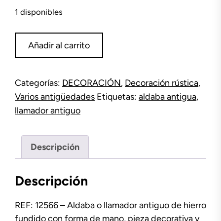
1 disponibles
Aldaba
Añadir al carrito
llamador
de
hierro
Categorías:
DECORACIÓN
,
Decoración rústica
,
fundido
Varios antigüedades
Etiquetas:
aldaba antigua
,
cantidad
llamador antiguo
Descripción
Descripción
REF: 12566 – Aldaba o llamador antiguo de hierro
fundido con forma de mano, pieza decorativa y