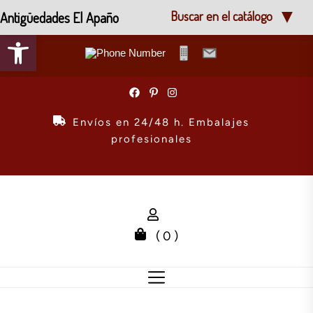
Antigüedades El Apaño
Buscar en el catálogo
Abrir barra de herramientas
Skip
to
the
Envíos en 24/48 h. Embalajes
content
profesionales
( 0 )