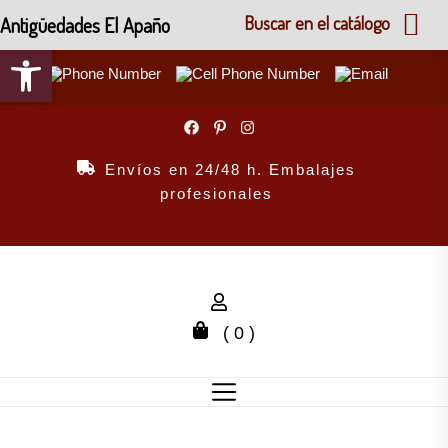
Antigüedades El Apaño
Buscar en el catálogo
Abrir barra de herramientas
Skip
to
the
Envíos en 24/48 h. Embalajes
content
profesionales
( 0 )