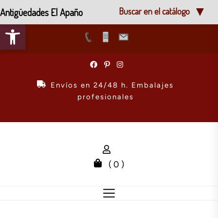
Antigüedades El Apaño
Buscar en el catálogo
Abrir barra de herramientas
Skip
to
the
Envíos en 24/48 h. Embalajes
content
profesionales
( 0 )