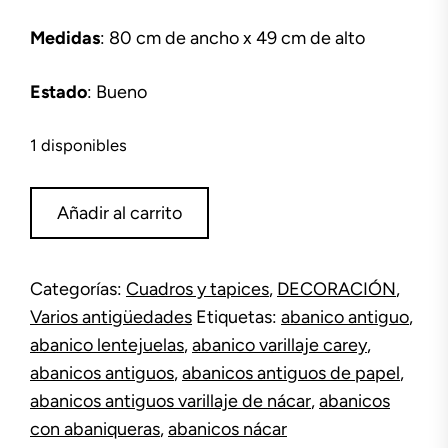
Medidas
: 80 cm de ancho x 49 cm de alto
Estado
: Bueno
1 disponibles
Abanico
Añadir al carrito
de
plumas
con
Categorías:
Cuadros y tapices
,
DECORACIÓN
,
abaniquera
Varios antigüedades
Etiquetas:
abanico antiguo
,
cantidad
abanico lentejuelas
,
abanico varillaje carey
,
abanicos antiguos
,
abanicos antiguos de papel
,
abanicos antiguos varillaje de nácar
,
abanicos
con abaniqueras
,
abanicos nácar