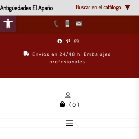
Antigüedades El Apaño
Buscar en el catálogo
Abrir barra de herramientas
Skip
to
the
Envíos en 24/48 h. Embalajes
content
profesionales
( 0 )