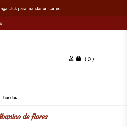
aga click para mandar un correo
es
( 0 )
Tiendas
Abanico de flores