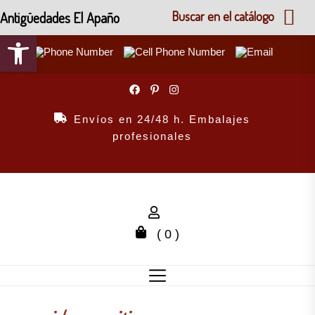
Antigüedades El Apaño
Buscar en el catálogo
Abrir barra de herramientas
Skip
to
the
Envíos en 24/48 h. Embalajes
content
profesionales
( 0 )