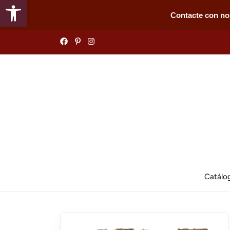
Abrir barra de herramientas
Contacte con no
Skip
to
the
content
Catálo