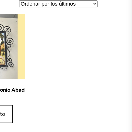
tonio Abad
ito