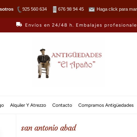
sotros
925 560 634
676 98 94 45
Haga click para man
Envíos en 24/48 h. Embalajes profesional
Antiguedades
El
go
Alquiler Y Atrezzo
Contacto
Compramos Antigüedades
Apaño
san antonio abad