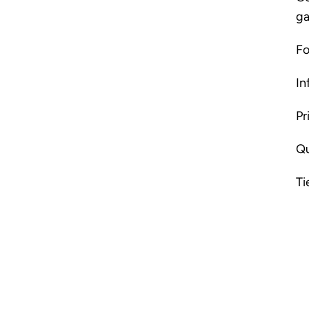
ga
Fo
In
Pr
Qu
Ti