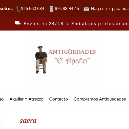
sotros
925 560 634
676 98 94 45
Haga click para man
Envíos en 24/48 h. Embalajes profesional
Antiguedades
El
go
Alquiler Y Atrezzo
Contacto
Compramos Antigüedades
Apaño
sacra