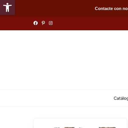
Abrir barra de herramientas
Contacte con no
Skip
to
the
content
Catálo