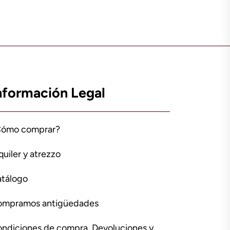
nformación Legal
Cómo comprar?
quiler y atrezzo
tálogo
ompramos antigüedades
ndiciones de compra, Devoluciones y