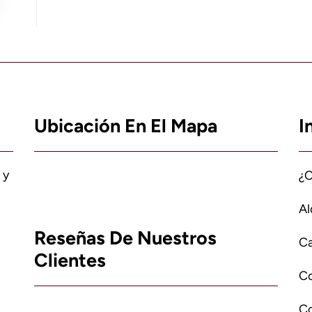
Ubicación En El Mapa
I
 y
¿
Al
Reseñas De Nuestros
Ca
Clientes
C
Co