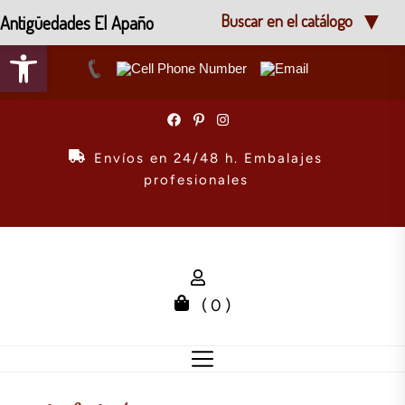
Antigüedades El Apaño
Buscar en el catálogo
Abrir barra de herramientas
Skip
to
the
Envíos en 24/48 h. Embalajes
content
profesionales
( 0 )