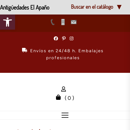
Antigüedades El Apaño
Buscar en el catálogo
Abrir barra de herramientas
Skip
to
the
Envíos en 24/48 h. Embalajes
content
profesionales
( 0 )