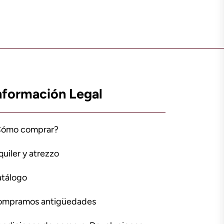
nformación Legal
Cómo comprar?
quiler y atrezzo
tálogo
ompramos antigüedades