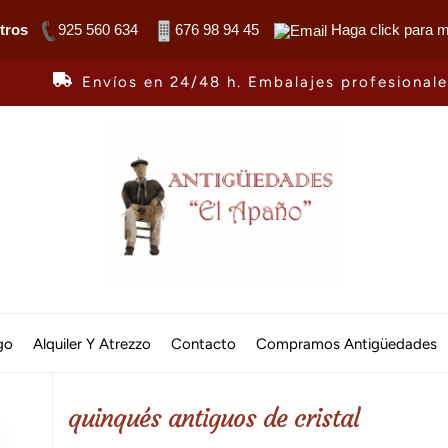
tros
925 560 634
676 98 94 45
Haga click para 
Envíos en 24/48 h. Embalajes profesional
Antiguedades
El
go
Alquiler Y Atrezzo
Contacto
Compramos Antigüedades
Apaño
quinqués antiguos de cristal