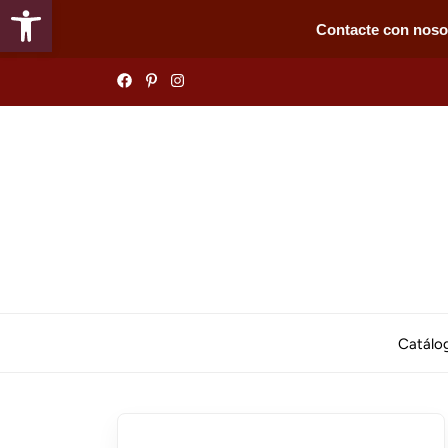
Abrir barra de herramientas
Contacte con noso
Skip
to
the
content
Catálo