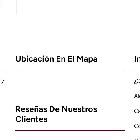
Ubicación En El Mapa
I
 y
¿
Al
Reseñas De Nuestros
Ca
Clientes
C