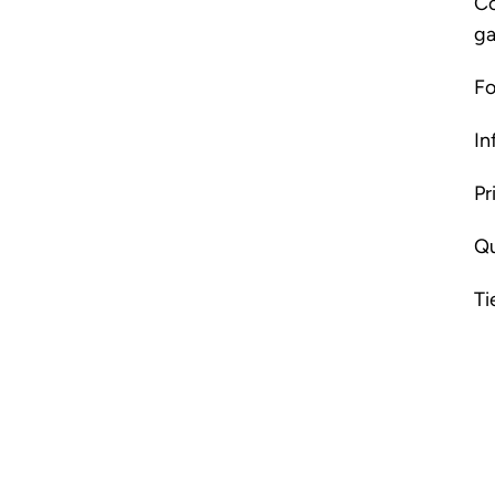
Co
ga
Fo
In
Pr
Qu
Ti