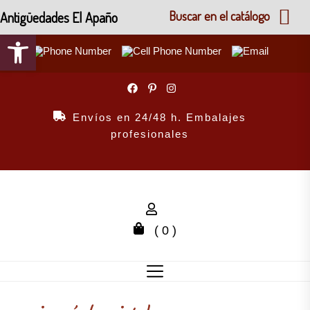
Antigüedades El Apaño
Buscar en el catálogo
Abrir barra de herramientas
Skip
to
the
Envíos en 24/48 h. Embalajes
content
profesionales
( 0 )