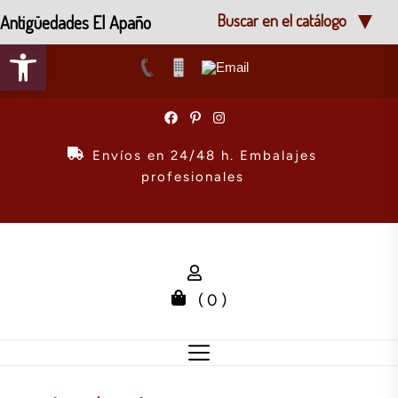
Antigüedades El Apaño
Buscar en el catálogo
Abrir barra de herramientas
Skip
to
the
Envíos en 24/48 h. Embalajes
content
profesionales
( 0 )