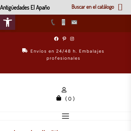
Antigüedades El Apaño
Buscar en el catálogo
Abrir barra de herramientas
Skip
to
the
Envíos en 24/48 h. Embalajes
content
profesionales
( 0 )